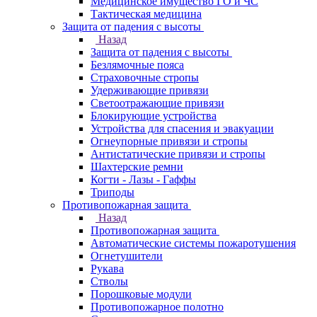
Медицинское имущество ГО и ЧС
Тактическая медицина
Защита от падения с высоты
Назад
Защита от падения с высоты
Безлямочные пояса
Страховочные стропы
Удерживающие привязи
Светоотражающие привязи
Блокирующие устройства
Устройства для спасения и эвакуации
Огнеупорные привязи и стропы
Антистатические привязи и стропы
Шахтерские ремни
Когти - Лазы - Гаффы
Триподы
Противопожарная защита
Назад
Противопожарная защита
Автоматические системы пожаротушения
Огнетушители
Рукава
Стволы
Порошковые модули
Противопожарное полотно