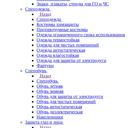
Знаки, плакаты, стенды для ГО и ЧС
Спецодежда
Назад
Спецодежда
Костюмы химзащиты
Противочумные костюмы
Одежда ограниченного срока использования
Одежда термостойкая
Одежда для чистых помещений
Одежда антистатическая
Одежда влагостойкая
Одежда для защиты от электродуги
Фартуки
Спецобувь
Назад
Спецобувь
Обувь летняя
Обувь зимняя
Обувь для защиты от электродуги
Обувь для чистых помещений
Обувь антистатическая
Обувь диэлектрическая
Наколенники
Защита глаз и лица
Назад