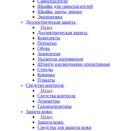
Самоспасатели
Шкафы для самоспасателей
Шкафы, щиты, ящики
Экипировка
Диэлектрическая защита
Назад
Диэлектрическая защита
Комплекты
Перчатки
Обувь
Заземления
Указатели напряжения
Штанги изолирующие оперативные
Стенды
Коврики
Плакаты
Средства контроля
Назад
Средства контроля
Дозиметры
Газоанализаторы
Защита кожи
Назад
Защита кожи
Средства для защиты кожи