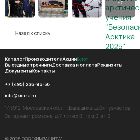
Назад к списку
Каталог
Производители
Акции
Блог
Выездные тренинги
Доставка и оплата
Реквизиты
Документы
Контакты
+7 (495) 236-96-56
info@ximza.ru
143912, Московская обл., г.Балашиха, ш.Энтузиастов,
Западная промзона, д.7, литер В, пом.9, эт.2
© 2026 ООО "ХИМЗАЩИТА"