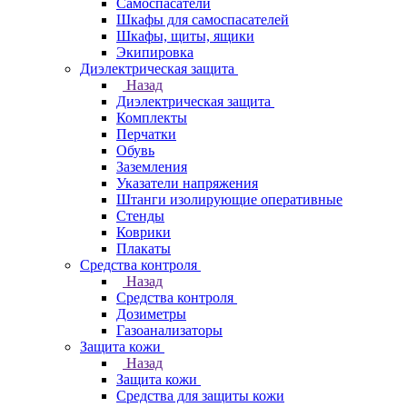
Самоспасатели
Шкафы для самоспасателей
Шкафы, щиты, ящики
Экипировка
Диэлектрическая защита
Назад
Диэлектрическая защита
Комплекты
Перчатки
Обувь
Заземления
Указатели напряжения
Штанги изолирующие оперативные
Стенды
Коврики
Плакаты
Средства контроля
Назад
Средства контроля
Дозиметры
Газоанализаторы
Защита кожи
Назад
Защита кожи
Средства для защиты кожи