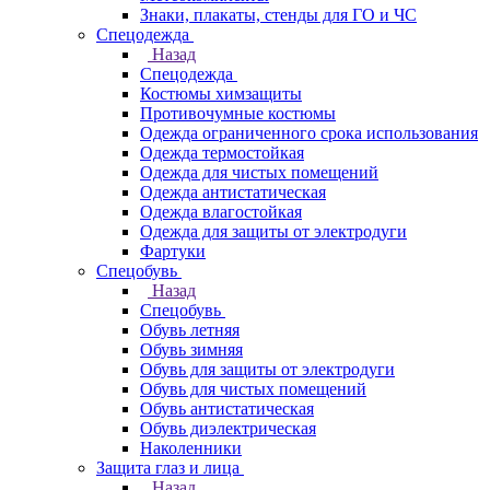
Знаки, плакаты, стенды для ГО и ЧС
Спецодежда
Назад
Спецодежда
Костюмы химзащиты
Противочумные костюмы
Одежда ограниченного срока использования
Одежда термостойкая
Одежда для чистых помещений
Одежда антистатическая
Одежда влагостойкая
Одежда для защиты от электродуги
Фартуки
Спецобувь
Назад
Спецобувь
Обувь летняя
Обувь зимняя
Обувь для защиты от электродуги
Обувь для чистых помещений
Обувь антистатическая
Обувь диэлектрическая
Наколенники
Защита глаз и лица
Назад