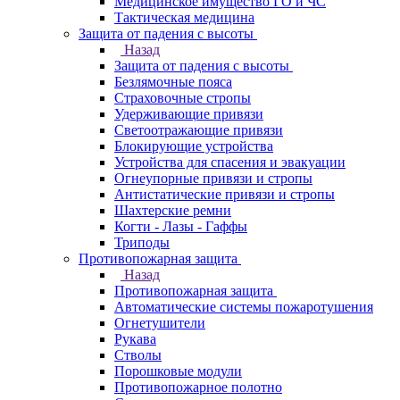
Медицинское имущество ГО и ЧС
Тактическая медицина
Защита от падения с высоты
Назад
Защита от падения с высоты
Безлямочные пояса
Страховочные стропы
Удерживающие привязи
Светоотражающие привязи
Блокирующие устройства
Устройства для спасения и эвакуации
Огнеупорные привязи и стропы
Антистатические привязи и стропы
Шахтерские ремни
Когти - Лазы - Гаффы
Триподы
Противопожарная защита
Назад
Противопожарная защита
Автоматические системы пожаротушения
Огнетушители
Рукава
Стволы
Порошковые модули
Противопожарное полотно