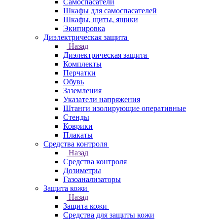
Самоспасатели
Шкафы для самоспасателей
Шкафы, щиты, ящики
Экипировка
Диэлектрическая защита
Назад
Диэлектрическая защита
Комплекты
Перчатки
Обувь
Заземления
Указатели напряжения
Штанги изолирующие оперативные
Стенды
Коврики
Плакаты
Средства контроля
Назад
Средства контроля
Дозиметры
Газоанализаторы
Защита кожи
Назад
Защита кожи
Средства для защиты кожи