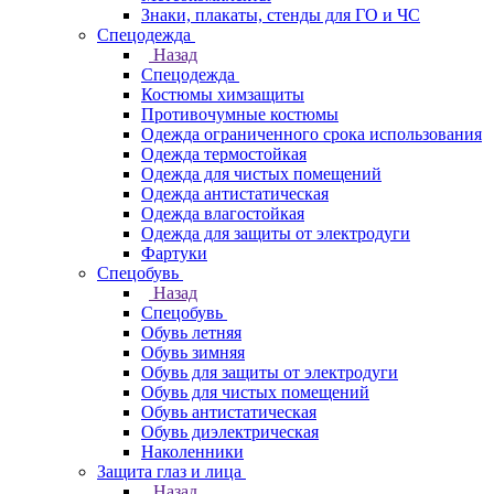
Знаки, плакаты, стенды для ГО и ЧС
Спецодежда
Назад
Спецодежда
Костюмы химзащиты
Противочумные костюмы
Одежда ограниченного срока использования
Одежда термостойкая
Одежда для чистых помещений
Одежда антистатическая
Одежда влагостойкая
Одежда для защиты от электродуги
Фартуки
Спецобувь
Назад
Спецобувь
Обувь летняя
Обувь зимняя
Обувь для защиты от электродуги
Обувь для чистых помещений
Обувь антистатическая
Обувь диэлектрическая
Наколенники
Защита глаз и лица
Назад