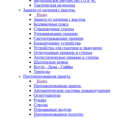
Медицинское имущество ГО и ЧС
Тактическая медицина
Защита от падения с высоты
Назад
Защита от падения с высоты
Безлямочные пояса
Страховочные стропы
Удерживающие привязи
Светоотражающие привязи
Блокирующие устройства
Устройства для спасения и эвакуации
Огнеупорные привязи и стропы
Антистатические привязи и стропы
Шахтерские ремни
Когти - Лазы - Гаффы
Триподы
Противопожарная защита
Назад
Противопожарная защита
Автоматические системы пожаротушения
Огнетушители
Рукава
Стволы
Порошковые модули
Противопожарное полотно