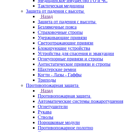
Медицинское имущество ГО и ЧС
Тактическая медицина
Защита от падения с высоты
Назад
Защита от падения с высоты
Безлямочные пояса
Страховочные стропы
Удерживающие привязи
Светоотражающие привязи
Блокирующие устройства
Устройства для спасения и эвакуации
Огнеупорные привязи и стропы
Антистатические привязи и стропы
Шахтерские ремни
Когти - Лазы - Гаффы
Триподы
Противопожарная защита
Назад
Противопожарная защита
Автоматические системы пожаротушения
Огнетушители
Рукава
Стволы
Порошковые модули
Противопожарное полотно