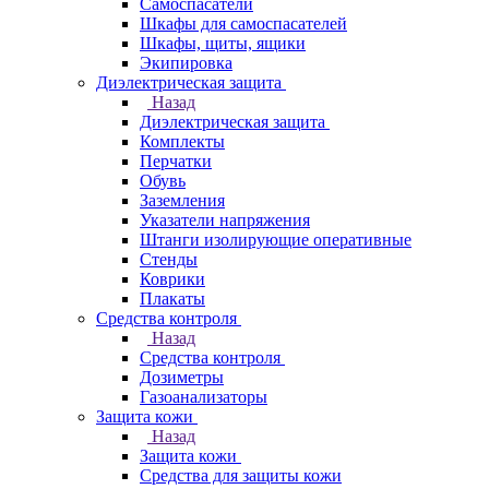
Самоспасатели
Шкафы для самоспасателей
Шкафы, щиты, ящики
Экипировка
Диэлектрическая защита
Назад
Диэлектрическая защита
Комплекты
Перчатки
Обувь
Заземления
Указатели напряжения
Штанги изолирующие оперативные
Стенды
Коврики
Плакаты
Средства контроля
Назад
Средства контроля
Дозиметры
Газоанализаторы
Защита кожи
Назад
Защита кожи
Средства для защиты кожи