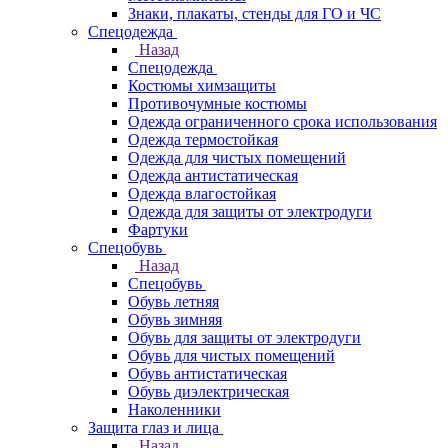
Знаки, плакаты, стенды для ГО и ЧС
Спецодежда
Назад
Спецодежда
Костюмы химзащиты
Противочумные костюмы
Одежда ограниченного срока использования
Одежда термостойкая
Одежда для чистых помещений
Одежда антистатическая
Одежда влагостойкая
Одежда для защиты от электродуги
Фартуки
Спецобувь
Назад
Спецобувь
Обувь летняя
Обувь зимняя
Обувь для защиты от электродуги
Обувь для чистых помещений
Обувь антистатическая
Обувь диэлектрическая
Наколенники
Защита глаз и лица
Назад