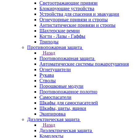
Светоотражающие привязи
Блокирующие устройства
Устройства для спасения и эвакуации
Огнеупорные привязи и стропы
Антистатические привязи и стропы
Шахтерские ремни
Когти - Лазы - Гаффы
Триподы
Противопожарная защита
Назад
Противопожарная защита
Автоматические системы пожаротушения
Огнетушители
Рукава
Стволы
Порошковые модули
Противопожарное полотно
Самоспасатели
Шкафы для самоспасателей
Шкафы, щиты, ящики
Экипировка
Диэлектрическая защита
Назад
Диэлектрическая защита
Комплекты