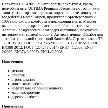
Перчатки ULT430PR с нитриловым покрытием, крага,
полуобливные, ULTIMA Premium обеспечивают отличную
защиту от истирания, прокола, пореза, а также защиту от
воздействия масел, жиров, продуктов нефтепереработки.
100% хлопок для комфорта и поглощения влаги. Манжет
выполнен в виде краги, частичный облив нитрилом.
Хороший воздухообмен благодаря частичному покрытию
нитрилом на тыльной стороне. Антистатичные. Обработаны
антибактериальной пропиткой Sanitized®. Сертификация ТР
ТС 019/2011, ГОСТ 12.4.252-2013, ГОСТ 12.4.183-91, ГОСТ
EN388-2012, ГОСТ 12.4.278-2014 (EN374-1:2003, EN374-
2:2003, EN374-3:2003), EN1149-2008.
Назначение:
металл
пластик
строительство
монтажные работы
нефтегазовая промышленность
машиностроение
деревообработка
Применение: