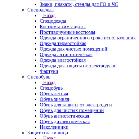
Знаки, плакаты, стенды для ГО и ЧС
Спецодежда
Назад
Спецодежда
Костюмы химзащиты
Противочумные костюмы
Одежда ограниченного срока использования
Одежда термостойкая
Одежда для чистых помещений
Одежда антистатическая
Одежда влагостойкая
Одежда для защиты от электродуги
Фартуки
Спецобувь
Назад
Спецобувь
Обувь летняя
Обувь зимняя
Обувь для защиты от электродуги
Обувь для чистых помещений
Обувь антистатическая
Обувь диэлектрическая
Наколенники
Защита глаз и лица
Назад