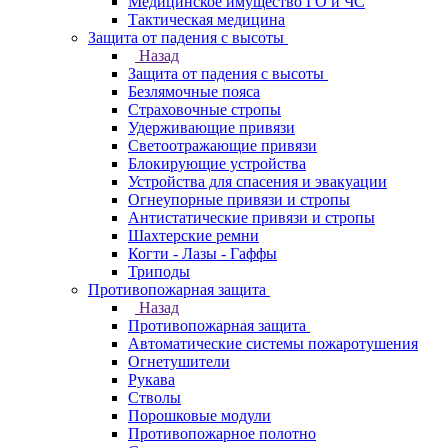
Медицинское имущество ГО и ЧС
Тактическая медицина
Защита от падения с высоты
Назад
Защита от падения с высоты
Безлямочные пояса
Страховочные стропы
Удерживающие привязи
Светоотражающие привязи
Блокирующие устройства
Устройства для спасения и эвакуации
Огнеупорные привязи и стропы
Антистатические привязи и стропы
Шахтерские ремни
Когти - Лазы - Гаффы
Триподы
Противопожарная защита
Назад
Противопожарная защита
Автоматические системы пожаротушения
Огнетушители
Рукава
Стволы
Порошковые модули
Противопожарное полотно