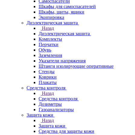
Самоспасатели
Шкафы для самоспасателей
Шкафы, щиты, ящики
Экипировка
Диэлектрическая защита
Назад
Диэлектрическая защита
Комплекты
Перчатки
Обувь
Заземления
Указатели напряжения
Штанги изолирующие оперативные
Стенды
Коврики
Плакаты
Средства контроля
Назад
Средства контроля
Дозиметры
Газоанализаторы
Защита кожи
Назад
Защита кожи
Средства для защиты кожи