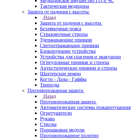
Медицинское имущество ГО и ЧС
Тактическая медицина
Защита от падения с высоты
Назад
Защита от падения с высоты
Безлямочные пояса
Страховочные стропы
Удерживающие привязи
Светоотражающие привязи
Блокирующие устройства
Устройства для спасения и эвакуации
Огнеупорные привязи и стропы
Антистатические привязи и стропы
Шахтерские ремни
Когти - Лазы - Гаффы
Триподы
Противопожарная защита
Назад
Противопожарная защита
Автоматические системы пожаротушения
Огнетушители
Рукава
Стволы
Порошковые модули
Противопожарное полотно