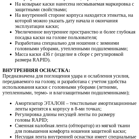
На козырьке каски нанесена несмываемая маркировка с
защитными свойствами;
На внутренней стороне корпуса находится этикетка, на
которой можно указать дату начала и окончания
эксплуатации каски;
Увеличенное внутреннее пространство и более глубокая
посадка каски на голове пользователя;
Разработана специально для ношения с зимними
головными уборами, утепленными подшлемниками;
Масса каски 436 г (изделие в сборе с регулировкой
размера RAPID).
ВНУТРЕННЯЯ ОСНАСТКА:
Предназначена для поглощения удара и ослабления усилия,
передаваемого на голову, и разработана с учетом удобства
использования каски с головными уборами (летними,
утепленными, термо- и влагозащитными подшлемниками);
Амортизатор ЭТАЛОН – текстильные амортизационные
ленты крепятся к корпусу в 8-ми точках;
Регулировка длины несущей ленты по размеру
головы RAPID;
Сменная налобная лента (обтюратор) из мягкой ткани
для повышения комфорта ношения защитной каски;
Несущая лента внутренней оснастки имеет специальные