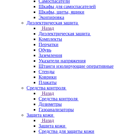
Самоспасатели
Шкафы для самоспасателей
Шкафы, щиты, ящики
Экипировка
Диэлектрическая защита
Назад
Диэлектрическая защита
Комплекты
Перчатки
Обувь
Заземления
Указатели напряжения
Штанги изолирующие оперативные
Стенды
Коврики
Плакаты
Средства контроля
Назад
Средства контроля
Дозиметры
Газоанализаторы
Защита кожи
Назад
Защита кожи
Средства для защиты кожи