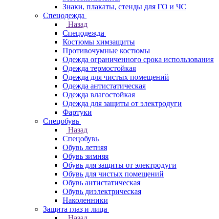
Знаки, плакаты, стенды для ГО и ЧС
Спецодежда
Назад
Спецодежда
Костюмы химзащиты
Противочумные костюмы
Одежда ограниченного срока использования
Одежда термостойкая
Одежда для чистых помещений
Одежда антистатическая
Одежда влагостойкая
Одежда для защиты от электродуги
Фартуки
Спецобувь
Назад
Спецобувь
Обувь летняя
Обувь зимняя
Обувь для защиты от электродуги
Обувь для чистых помещений
Обувь антистатическая
Обувь диэлектрическая
Наколенники
Защита глаз и лица
Назад