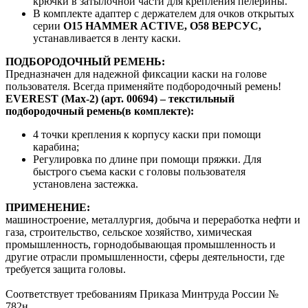
крючки в затылочной части для крепления пелерины.
В комплекте адаптер с держателем для очков открытых
серии
О15 HAMMER ACTIVE
,
О58 ВЕРСУС
,
устанавливается в ленту каски.
ПОДБОРОДОЧНЫЙ РЕМЕНЬ:
Предназначен для надежной фиксации каски на голове
пользователя. Всегда применяйте подбородочный ремень!
EVEREST (Max-2)
(арт. 00694) – текстильный
подбородочный ремень(в комплекте):
4 точки крепления к корпусу каски при помощи
карабина;
Регулировка по длине при помощи пряжки. Для
быстрого съема каски с головы пользователя
установлена застежка.
ПРИМЕНЕНИЕ:
машиностроение, металлургия, добыча и переработка нефти и
газа, строительство, сельское хозяйство, химическая
промышленность, горнодобывающая промышленность и
другие отрасли промышленности, сферы деятельности, где
требуется защита головы.
Соответствует требованиям Приказа Минтруда России №
782н.