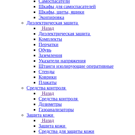
Самоспасатели
Шкафы для самоспасателей
Шкафы, щиты, ящики
Экипировка
Диэлектрическая защита
Назад
Диэлектрическая защита
Комплекты
Перчатки
Обувь
Заземления
Указатели напряжения
Штанги изолирующие оперативные
Стенды
Коврики
Плакаты
Средства контроля
Назад
Средства контроля
Дозиметры
Газоанализаторы
Защита кожи
Назад
Защита кожи
Средства для защиты кожи