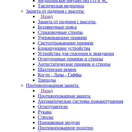
Медицинское имущество ГО и ЧС
Тактическая медицина
Защита от падения с высоты
Назад
Защита от падения с высоты
Безлямочные пояса
Страховочные стропы
Удерживающие привязи
Светоотражающие привязи
Блокирующие устройства
Устройства для спасения и эвакуации
Огнеупорные привязи и стропы
Антистатические привязи и стропы
Шахтерские ремни
Когти - Лазы - Гаффы
Триподы
Противопожарная защита
Назад
Противопожарная защита
Автоматические системы пожаротушения
Огнетушители
Рукава
Стволы
Порошковые модули
Противопожарное полотно