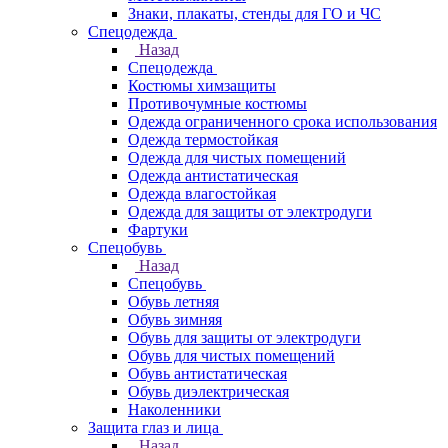
Знаки, плакаты, стенды для ГО и ЧС
Спецодежда
Назад
Спецодежда
Костюмы химзащиты
Противочумные костюмы
Одежда ограниченного срока использования
Одежда термостойкая
Одежда для чистых помещений
Одежда антистатическая
Одежда влагостойкая
Одежда для защиты от электродуги
Фартуки
Спецобувь
Назад
Спецобувь
Обувь летняя
Обувь зимняя
Обувь для защиты от электродуги
Обувь для чистых помещений
Обувь антистатическая
Обувь диэлектрическая
Наколенники
Защита глаз и лица
Назад