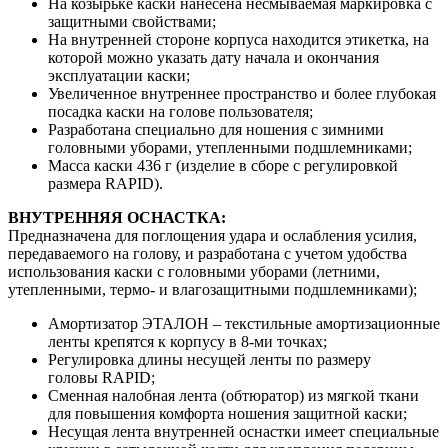
На козырьке каски нанесена несмываемая маркировка с
защитными свойствами;
На внутренней стороне корпуса находится этикетка, на
которой можно указать дату начала и окончания
эксплуатации каски;
Увеличенное внутреннее пространство и более глубокая
посадка каски на голове пользователя;
Разработана специально для ношения с зимними
головными уборами, утепленными подшлемниками;
Масса каски 436 г (изделие в сборе с регулировкой
размера RAPID).
ВНУТРЕННЯЯ ОСНАСТКА:
Предназначена для поглощения удара и ослабления усилия,
передаваемого на голову, и разработана с учетом удобства
использования каски с головными уборами (летними,
утепленными, термо- и влагозащитными подшлемниками);
Амортизатор ЭТАЛОН – текстильные амортизационные
ленты крепятся к корпусу в 8-ми точках;
Регулировка длины несущей ленты по размеру
головы RAPID;
Сменная налобная лента (обтюратор) из мягкой ткани
для повышения комфорта ношения защитной каски;
Несущая лента внутренней оснастки имеет специальные