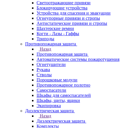
Светоотражающие привязи
Блокирующие устройства
Устройства для спасения и эвакуации
Огнеупорные привязи и стропы
Антистатические привязи и стропы
Шахтерские ремни
Когти - Лазы - Гаффы
Триподы
Противопожарная защита
Назад
Противопожарная защита
Автоматические системы пожаротушения
Огнетушители
Рукава
Стволы
Порошковые модули
Противопожарное полотно
Самоспасатели
Шкафы для самоспасателей
Шкафы, щиты, ящики
Экипировка
Диэлектрическая защита
Назад
Диэлектрическая защита
Комплекты