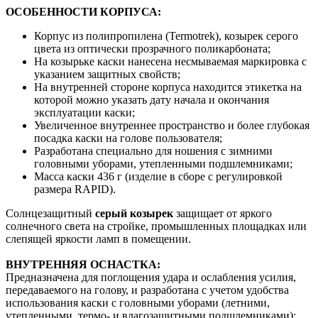
ОСОБЕННОСТИ КОРПУСА:
Корпус из полипропилена (Termotrek), козырек серого
цвета из оптически прозрачного поликарбоната;
На козырьке каски нанесена несмываемая маркировка с
указанием защитных свойств;
На внутренней стороне корпуса находится этикетка на
которой можно указать дату начала и окончания
эксплуатации каски;
Увеличенное внутреннее пространство и более глубокая
посадка каски на голове пользователя;
Разработана специально для ношения с зимними
головными уборами, утепленными подшлемниками;
Масса каски 436 г (изделие в сборе с регулировкой
размера RAPID).
Солнцезащитный
серый козырек
защищает от яркого
солнечного света на стройке, промышленных площадках или
слепящей яркости ламп в помещении.
ВНУТРЕННЯЯ ОСНАСТКА:
Предназначена для поглощения удара и ослабления усилия,
передаваемого на голову, и разработана с учетом удобства
использования каски с головными уборами (летними,
утепленными, термо- и влагозащитными подшлемниками);