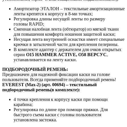
Амортизатор ЭТАЛОН – текстильные амортизационные
ленты крепятся к корпусу в 8-ми точках;
Регулировка длины несущей ленты по размеру
головы RAPID;
Сменная налобная лента (обтюратор) из мягкой ткани
для повышения комфорта ношения защитной каски;
Несущая лента внутренней оснастки имеет специальные
крючки в затылочной части для крепления пелерины.
В комплекте адаптер с держателем для очков открытых
серии
О15 HAMMER ACTIVE
,
О58 ВЕРСУС
,
устанавливается на ленту каски.
ПОДБОРОДОЧНЫЙ РЕМЕНЬ:
Предназначен для надежной фиксации каски на голове
пользователя. Всегда применяйте подбородочный ремень!
EVEREST (Max-2)
(арт. 00694) – текстильный
подбородочный ремень(в комплекте):
4 точки крепления к корпусу каски при помощи
карабина;
Регулировка по длине при помощи пряжки. Для
быстрого съема каски с головы пользователя
установлена застежка.