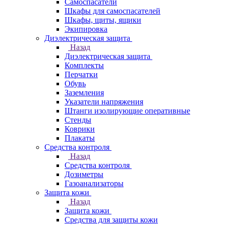
Самоспасатели
Шкафы для самоспасателей
Шкафы, щиты, ящики
Экипировка
Диэлектрическая защита
Назад
Диэлектрическая защита
Комплекты
Перчатки
Обувь
Заземления
Указатели напряжения
Штанги изолирующие оперативные
Стенды
Коврики
Плакаты
Средства контроля
Назад
Средства контроля
Дозиметры
Газоанализаторы
Защита кожи
Назад
Защита кожи
Средства для защиты кожи