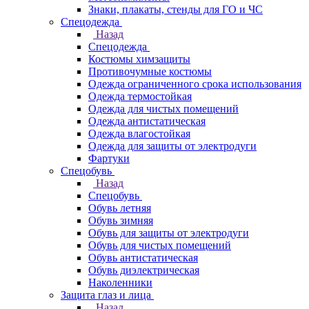
Знаки, плакаты, стенды для ГО и ЧС
Спецодежда
Назад
Спецодежда
Костюмы химзащиты
Противочумные костюмы
Одежда ограниченного срока использования
Одежда термостойкая
Одежда для чистых помещений
Одежда антистатическая
Одежда влагостойкая
Одежда для защиты от электродуги
Фартуки
Спецобувь
Назад
Спецобувь
Обувь летняя
Обувь зимняя
Обувь для защиты от электродуги
Обувь для чистых помещений
Обувь антистатическая
Обувь диэлектрическая
Наколенники
Защита глаз и лица
Назад