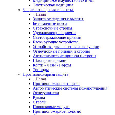
Медицинское имущество ГО и ЧС
Тактическая медицина
Защита от падения с высоты
Назад
Защита от падения с высоты
Безлямочные пояса
Страховочные стропы
Удерживающие привязи
Светоотражающие привязи
Блокирующие устройства
Устройства для спасения и эвакуации
Огнеупорные привязи и стропы
Антистатические привязи и стропы
Шахтерские ремни
Когти - Лазы - Гаффы
Триподы
Противопожарная защита
Назад
Противопожарная защита
Автоматические системы пожаротушения
Огнетушители
Рукава
Стволы
Порошковые модули
Противопожарное полотно