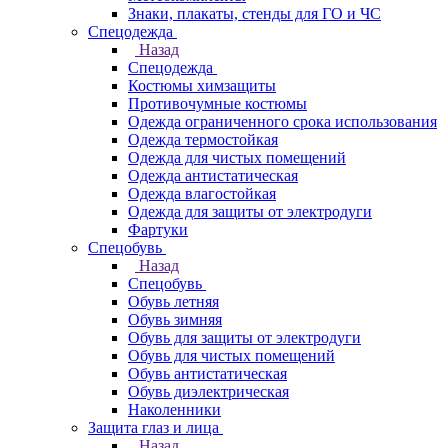
Знаки, плакаты, стенды для ГО и ЧС
Спецодежда
Назад
Спецодежда
Костюмы химзащиты
Противочумные костюмы
Одежда ограниченного срока использования
Одежда термостойкая
Одежда для чистых помещений
Одежда антистатическая
Одежда влагостойкая
Одежда для защиты от электродуги
Фартуки
Спецобувь
Назад
Спецобувь
Обувь летняя
Обувь зимняя
Обувь для защиты от электродуги
Обувь для чистых помещений
Обувь антистатическая
Обувь диэлектрическая
Наколенники
Защита глаз и лица
Назад