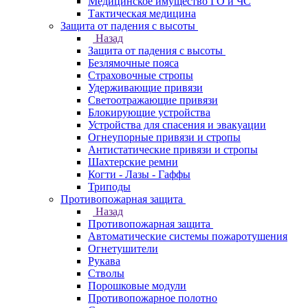
Медицинское имущество ГО и ЧС
Тактическая медицина
Защита от падения с высоты
Назад
Защита от падения с высоты
Безлямочные пояса
Страховочные стропы
Удерживающие привязи
Светоотражающие привязи
Блокирующие устройства
Устройства для спасения и эвакуации
Огнеупорные привязи и стропы
Антистатические привязи и стропы
Шахтерские ремни
Когти - Лазы - Гаффы
Триподы
Противопожарная защита
Назад
Противопожарная защита
Автоматические системы пожаротушения
Огнетушители
Рукава
Стволы
Порошковые модули
Противопожарное полотно