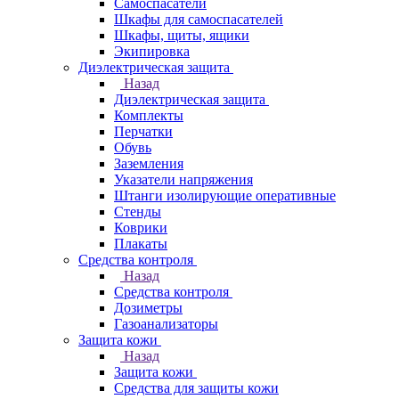
Самоспасатели
Шкафы для самоспасателей
Шкафы, щиты, ящики
Экипировка
Диэлектрическая защита
Назад
Диэлектрическая защита
Комплекты
Перчатки
Обувь
Заземления
Указатели напряжения
Штанги изолирующие оперативные
Стенды
Коврики
Плакаты
Средства контроля
Назад
Средства контроля
Дозиметры
Газоанализаторы
Защита кожи
Назад
Защита кожи
Средства для защиты кожи