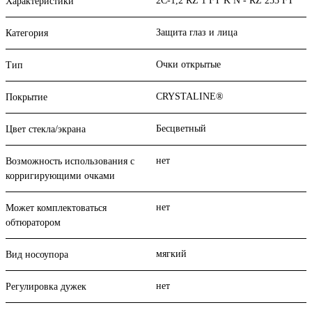
2C-1,2 RZ 1 FT K N - RZ 253 FT
Характеристики
Защита глаз и лица
Категория
Очки открытые
Тип
CRYSTALINE®
Покрытие
Бесцветный
Цвет стекла/экрана
нет
Возможность использования с
корригирующими очками
нет
Может комплектоваться
обтюратором
мягкий
Вид носоупора
нет
Регулировка дужек