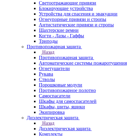
Светоотражающие привязи
Блокирующие устройства
Устройства для спасения и эвакуации
Огнеупорные привязи и стропы
Антистатические привязи и стропы
Шахтерские ремни
Когти - Лазы - Гаффы
Триподы
Противопожарная защита
Назад
Противопожарная защита
Автоматические системы пожаротушения
Огнетушители
Рукава
Стволы
Порошковые модули
Противопожарное полотно
Самоспасатели
Шкафы для самоспасателей
Шкафы, щиты, ящики
Экипировка
Диэлектрическая защита
Назад
Диэлектрическая защита
Комплекты