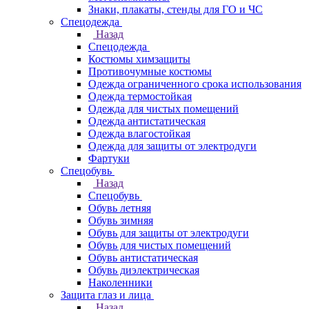
Знаки, плакаты, стенды для ГО и ЧС
Спецодежда
Назад
Спецодежда
Костюмы химзащиты
Противочумные костюмы
Одежда ограниченного срока использования
Одежда термостойкая
Одежда для чистых помещений
Одежда антистатическая
Одежда влагостойкая
Одежда для защиты от электродуги
Фартуки
Спецобувь
Назад
Спецобувь
Обувь летняя
Обувь зимняя
Обувь для защиты от электродуги
Обувь для чистых помещений
Обувь антистатическая
Обувь диэлектрическая
Наколенники
Защита глаз и лица
Назад