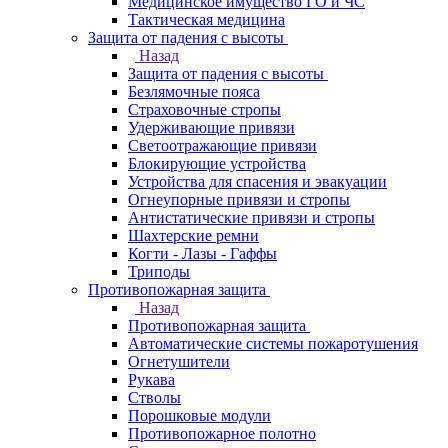
Медицинское имущество ГО и ЧС
Тактическая медицина
Защита от падения с высоты
Назад
Защита от падения с высоты
Безлямочные пояса
Страховочные стропы
Удерживающие привязи
Светоотражающие привязи
Блокирующие устройства
Устройства для спасения и эвакуации
Огнеупорные привязи и стропы
Антистатические привязи и стропы
Шахтерские ремни
Когти - Лазы - Гаффы
Триподы
Противопожарная защита
Назад
Противопожарная защита
Автоматические системы пожаротушения
Огнетушители
Рукава
Стволы
Порошковые модули
Противопожарное полотно