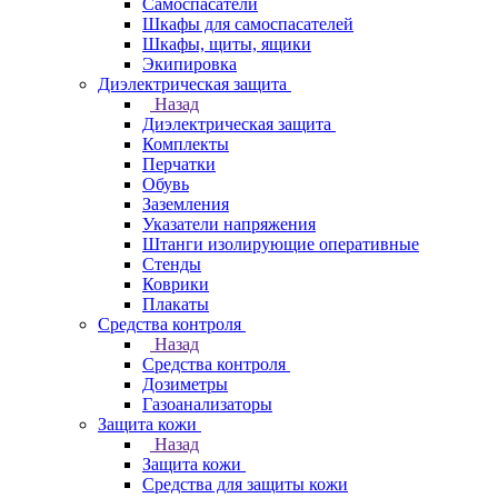
Самоспасатели
Шкафы для самоспасателей
Шкафы, щиты, ящики
Экипировка
Диэлектрическая защита
Назад
Диэлектрическая защита
Комплекты
Перчатки
Обувь
Заземления
Указатели напряжения
Штанги изолирующие оперативные
Стенды
Коврики
Плакаты
Средства контроля
Назад
Средства контроля
Дозиметры
Газоанализаторы
Защита кожи
Назад
Защита кожи
Средства для защиты кожи