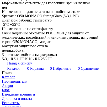
Бифокальные сегменты для коррекции зрения вблизи
нет
Наименование для печати на английском языке
Spectacle О50 MONACO StrongGlass (5-3,1 PC)
Диапазон рабочих температур
-5°C +55°C
Наименование по сертификату
Очки защитные открытые РОСОМЗ® для защиты от
механических воздействий и неионизирующих излучений
серии О50 MONACO, модели
Материал защитного стекла
поликарбонат
Защитные свойства (маркировка)
5-3,1 RZ 1 FT K N - RZ 253 FT
Назад к списку
Каталог
0
Корзина
0
Избранные
0
Сравнение
Поиск
Каталог
Производители
Акции
Блог
Выездные тренинги
Доставка и оплата
Реквизиты