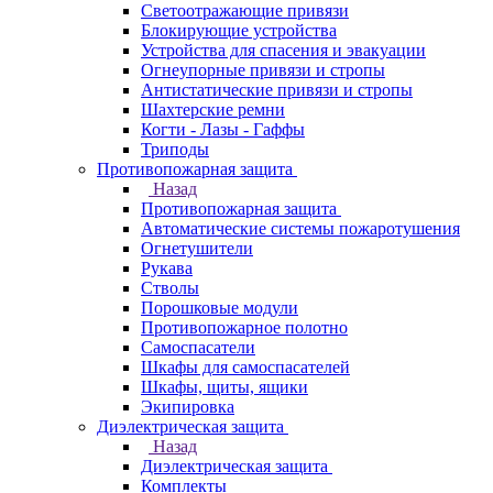
Светоотражающие привязи
Блокирующие устройства
Устройства для спасения и эвакуации
Огнеупорные привязи и стропы
Антистатические привязи и стропы
Шахтерские ремни
Когти - Лазы - Гаффы
Триподы
Противопожарная защита
Назад
Противопожарная защита
Автоматические системы пожаротушения
Огнетушители
Рукава
Стволы
Порошковые модули
Противопожарное полотно
Самоспасатели
Шкафы для самоспасателей
Шкафы, щиты, ящики
Экипировка
Диэлектрическая защита
Назад
Диэлектрическая защита
Комплекты