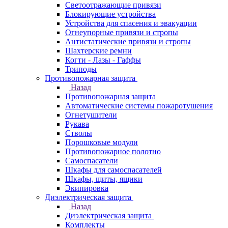
Светоотражающие привязи
Блокирующие устройства
Устройства для спасения и эвакуации
Огнеупорные привязи и стропы
Антистатические привязи и стропы
Шахтерские ремни
Когти - Лазы - Гаффы
Триподы
Противопожарная защита
Назад
Противопожарная защита
Автоматические системы пожаротушения
Огнетушители
Рукава
Стволы
Порошковые модули
Противопожарное полотно
Самоспасатели
Шкафы для самоспасателей
Шкафы, щиты, ящики
Экипировка
Диэлектрическая защита
Назад
Диэлектрическая защита
Комплекты