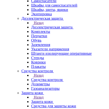
Самоспасатели
Шкафы для самоспасателей
Шкафы, щиты, ящики
Экипировка
Диэлектрическая защита
Назад
Диэлектрическая защита
Комплекты
Перчатки
Обувь
Заземления
Указатели напряжения
Штанги изолирующие оперативные
Стенды
Коврики
Плакаты
Средства контроля
Назад
Средства контроля
Дозиметры
Газоанализаторы
Защита кожи
Назад
Защита кожи
Средства для защиты кожи