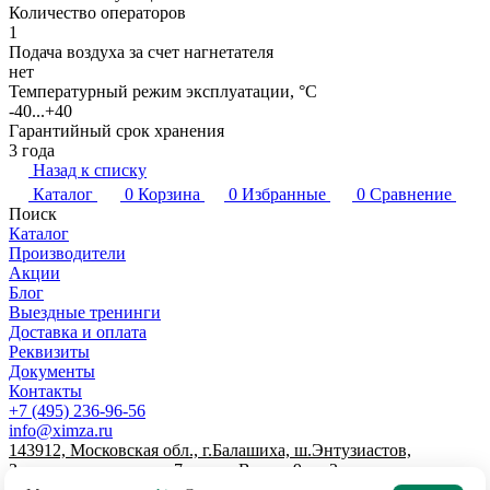
Количество операторов
1
Подача воздуха за счет нагнетателя
нет
Температурный режим эксплуатации, °C
-40...+40
Гарантийный срок хранения
3 года
Назад к списку
Каталог
0
Корзина
0
Избранные
0
Сравнение
Поиск
Каталог
Производители
Акции
Блог
Выездные тренинги
Доставка и оплата
Реквизиты
Документы
Контакты
+7 (495) 236-96-56
info@ximza.ru
143912, Московская обл., г.Балашиха, ш.Энтузиастов,
Западная промзона, д.7, литер В, пом.9, эт.2
© 2026 ООО "ХИМЗАЩИТА"