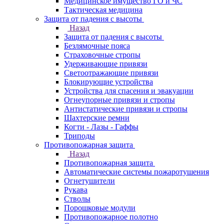
Медицинское имущество ГО и ЧС
Тактическая медицина
Защита от падения с высоты
Назад
Защита от падения с высоты
Безлямочные пояса
Страховочные стропы
Удерживающие привязи
Светоотражающие привязи
Блокирующие устройства
Устройства для спасения и эвакуации
Огнеупорные привязи и стропы
Антистатические привязи и стропы
Шахтерские ремни
Когти - Лазы - Гаффы
Триподы
Противопожарная защита
Назад
Противопожарная защита
Автоматические системы пожаротушения
Огнетушители
Рукава
Стволы
Порошковые модули
Противопожарное полотно