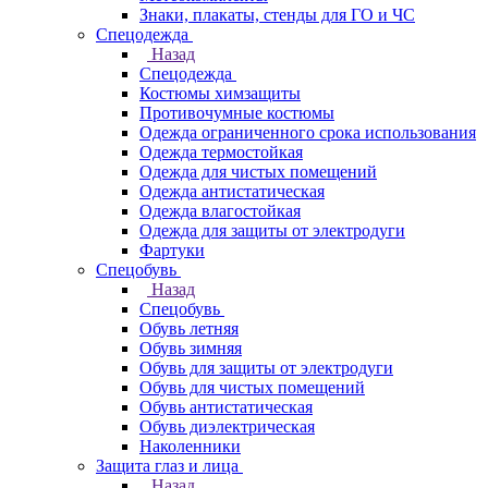
Знаки, плакаты, стенды для ГО и ЧС
Спецодежда
Назад
Спецодежда
Костюмы химзащиты
Противочумные костюмы
Одежда ограниченного срока использования
Одежда термостойкая
Одежда для чистых помещений
Одежда антистатическая
Одежда влагостойкая
Одежда для защиты от электродуги
Фартуки
Спецобувь
Назад
Спецобувь
Обувь летняя
Обувь зимняя
Обувь для защиты от электродуги
Обувь для чистых помещений
Обувь антистатическая
Обувь диэлектрическая
Наколенники
Защита глаз и лица
Назад