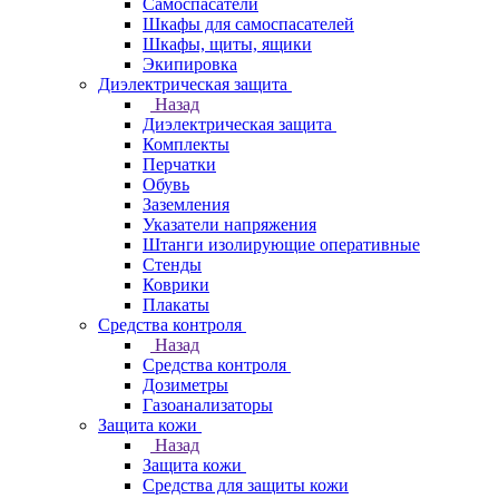
Самоспасатели
Шкафы для самоспасателей
Шкафы, щиты, ящики
Экипировка
Диэлектрическая защита
Назад
Диэлектрическая защита
Комплекты
Перчатки
Обувь
Заземления
Указатели напряжения
Штанги изолирующие оперативные
Стенды
Коврики
Плакаты
Средства контроля
Назад
Средства контроля
Дозиметры
Газоанализаторы
Защита кожи
Назад
Защита кожи
Средства для защиты кожи