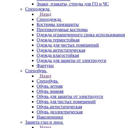
Знаки, плакаты, стенды для ГО и ЧС
Спецодежда
Назад
Спецодежда
Костюмы химзащиты
Противочумные костюмы
Одежда ограниченного срока использования
Одежда термостойкая
Одежда для чистых помещений
Одежда антистатическая
Одежда влагостойкая
Одежда для защиты от электродуги
Фартуки
Спецобувь
Назад
Спецобувь
Обувь летняя
Обувь зимняя
Обувь для защиты от электродуги
Обувь для чистых помещений
Обувь антистатическая
Обувь диэлектрическая
Наколенники
Защита глаз и лица
Назад