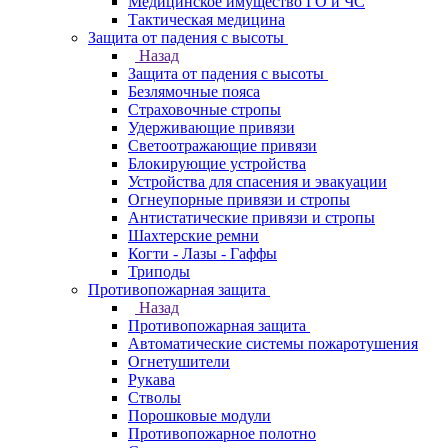
Медицинское имущество ГО и ЧС
Тактическая медицина
Защита от падения с высоты
Назад
Защита от падения с высоты
Безлямочные пояса
Страховочные стропы
Удерживающие привязи
Светоотражающие привязи
Блокирующие устройства
Устройства для спасения и эвакуации
Огнеупорные привязи и стропы
Антистатические привязи и стропы
Шахтерские ремни
Когти - Лазы - Гаффы
Триподы
Противопожарная защита
Назад
Противопожарная защита
Автоматические системы пожаротушения
Огнетушители
Рукава
Стволы
Порошковые модули
Противопожарное полотно