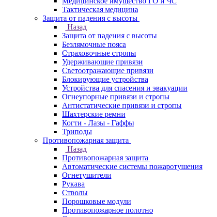
Медицинское имущество ГО и ЧС
Тактическая медицина
Защита от падения с высоты
Назад
Защита от падения с высоты
Безлямочные пояса
Страховочные стропы
Удерживающие привязи
Светоотражающие привязи
Блокирующие устройства
Устройства для спасения и эвакуации
Огнеупорные привязи и стропы
Антистатические привязи и стропы
Шахтерские ремни
Когти - Лазы - Гаффы
Триподы
Противопожарная защита
Назад
Противопожарная защита
Автоматические системы пожаротушения
Огнетушители
Рукава
Стволы
Порошковые модули
Противопожарное полотно