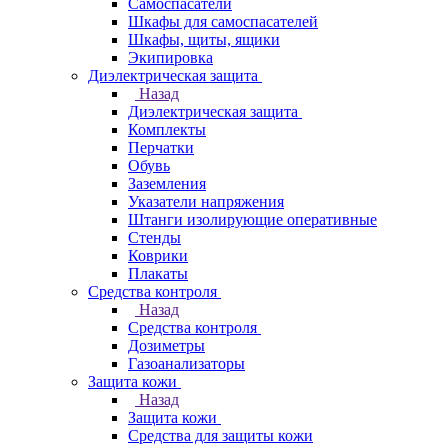
Самоспасатели
Шкафы для самоспасателей
Шкафы, щиты, ящики
Экипировка
Диэлектрическая защита
Назад
Диэлектрическая защита
Комплекты
Перчатки
Обувь
Заземления
Указатели напряжения
Штанги изолирующие оперативные
Стенды
Коврики
Плакаты
Средства контроля
Назад
Средства контроля
Дозиметры
Газоанализаторы
Защита кожи
Назад
Защита кожи
Средства для защиты кожи