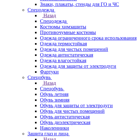
Знаки, плакаты, стенды для ГО и ЧС
Спецодежда
Назад
Спецодежда
Костюмы химзащиты
Противочумные костюмы
Одежда ограниченного срока использования
Одежда термостойкая
Одежда для чистых помещений
Одежда антистатическая
Одежда влагостойкая
Одежда для защиты от электродуги
Фартуки
Спецобувь
Назад
Спецобувь
Обувь летняя
Обувь зимняя
Обувь для защиты от электродуги
Обувь для чистых помещений
Обувь антистатическая
Обувь диэлектрическая
Наколенники
Защита глаз и лица
Назад