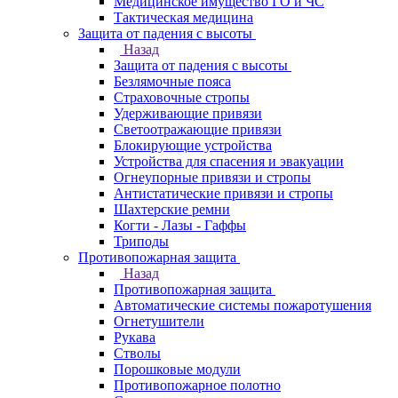
Медицинское имущество ГО и ЧС
Тактическая медицина
Защита от падения с высоты
Назад
Защита от падения с высоты
Безлямочные пояса
Страховочные стропы
Удерживающие привязи
Светоотражающие привязи
Блокирующие устройства
Устройства для спасения и эвакуации
Огнеупорные привязи и стропы
Антистатические привязи и стропы
Шахтерские ремни
Когти - Лазы - Гаффы
Триподы
Противопожарная защита
Назад
Противопожарная защита
Автоматические системы пожаротушения
Огнетушители
Рукава
Стволы
Порошковые модули
Противопожарное полотно