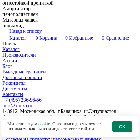
огнестойкой пропиткой
Амортизатор
пенополиэтилен
Материал чашек
полиамид
Назад к списку
Каталог
0
Корзина
0
Избранные
0
Сравнение
Поиск
Каталог
Производители
Акции
Блог
Выездные тренинги
Доставка и оплата
Реквизиты
Документы
Контакты
+7 (495) 236-96-56
info@ximza.ru
143912, Московская обл., г.Балашиха, ш.Энтузиастов,
Западная промзона, д.7, литер В, пом.9, эт.2
© 2026 ООО "ХИМЗАЩИТА"
Мы используем
cookie
. С их помощью мы лучше
OK
Договор-оферта интернет-магазина
понимаем, как вы взаимодействуете с сайтом.
Политика по обработке персональных данных
Согласие на обработку персональных данных