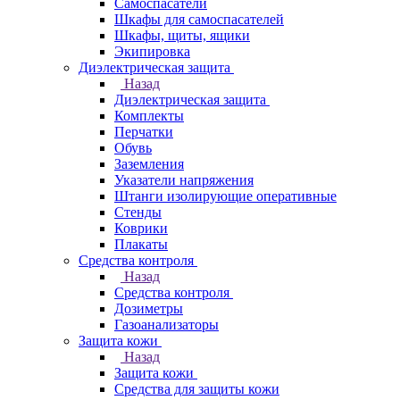
Самоспасатели
Шкафы для самоспасателей
Шкафы, щиты, ящики
Экипировка
Диэлектрическая защита
Назад
Диэлектрическая защита
Комплекты
Перчатки
Обувь
Заземления
Указатели напряжения
Штанги изолирующие оперативные
Стенды
Коврики
Плакаты
Средства контроля
Назад
Средства контроля
Дозиметры
Газоанализаторы
Защита кожи
Назад
Защита кожи
Средства для защиты кожи