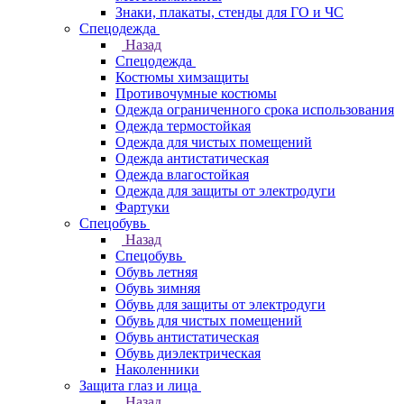
Знаки, плакаты, стенды для ГО и ЧС
Спецодежда
Назад
Спецодежда
Костюмы химзащиты
Противочумные костюмы
Одежда ограниченного срока использования
Одежда термостойкая
Одежда для чистых помещений
Одежда антистатическая
Одежда влагостойкая
Одежда для защиты от электродуги
Фартуки
Спецобувь
Назад
Спецобувь
Обувь летняя
Обувь зимняя
Обувь для защиты от электродуги
Обувь для чистых помещений
Обувь антистатическая
Обувь диэлектрическая
Наколенники
Защита глаз и лица
Назад