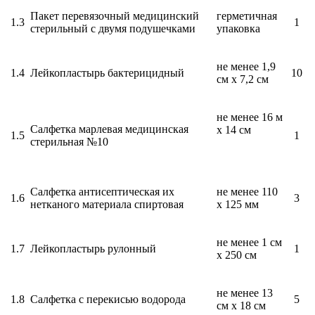
Пакет перевязочный медицинский
герметичная
1.3
1
стерильный с двумя подушечками
упаковка
не менее 1,9
1.4
Лейкопластырь бактерицидный
10
см х 7,2 см
не менее 16 м
Салфетка марлевая медицинская
х 14 см
1.5
1
стерильная №10
Салфетка антисептическая их
не менее 110
1.6
3
нетканого материала спиртовая
х 125 мм
не менее 1 см
1.7
Лейкопластырь рулонный
1
х 250 см
не менее 13
1.8
Салфетка с перекисью водорода
5
см х 18 см