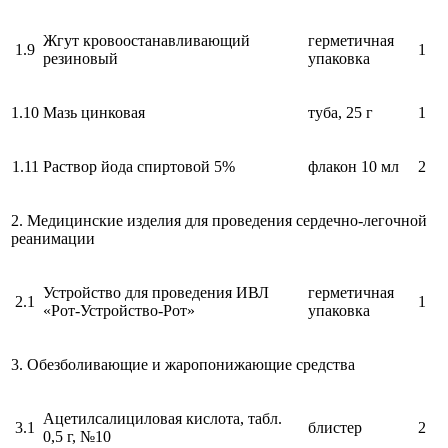
Жгут кровоостанавливающий
герметичная
1.9
1
резиновый
упаковка
1.10
Мазь цинковая
туба, 25 г
1
1.11
Раствор йода спиртовой 5%
флакон 10 мл
2
2. Медицинские изделия для проведения сердечно-легочной
реанимации
Устройство для проведения ИВЛ
герметичная
2.1
1
«Рот-Устройство-Рот»
упаковка
3. Обезболивающие и жаропонижающие средства
Ацетилсалициловая кислота, табл.
3.1
блистер
2
0,5 г, №10