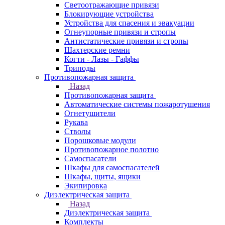
Светоотражающие привязи
Блокирующие устройства
Устройства для спасения и эвакуации
Огнеупорные привязи и стропы
Антистатические привязи и стропы
Шахтерские ремни
Когти - Лазы - Гаффы
Триподы
Противопожарная защита
Назад
Противопожарная защита
Автоматические системы пожаротушения
Огнетушители
Рукава
Стволы
Порошковые модули
Противопожарное полотно
Самоспасатели
Шкафы для самоспасателей
Шкафы, щиты, ящики
Экипировка
Диэлектрическая защита
Назад
Диэлектрическая защита
Комплекты