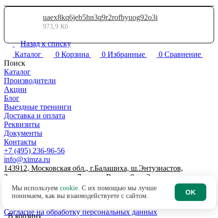
uaex8kq6jeb5hn3q9r2rofbyuog92o3i
973,9 Кб
Назад к списку
Каталог
0
Корзина
0
Избранные
0
Сравнение
Поиск
Каталог
Производители
Акции
Блог
Выездные тренинги
Доставка и оплата
Реквизиты
Документы
Контакты
+7 (495) 236-96-56
info@ximza.ru
143912, Московская обл., г.Балашиха, ш.Энтузиастов,
Западная промзона, д.7, литер В, пом.9, эт.2
© 2026 ООО "ХИМЗАЩИТА"
Мы используем
cookie
. С их помощью мы лучше
OK
Договор-оферта интернет-магазина
понимаем, как вы взаимодействуете с сайтом.
Политика по обработке персональных данных
Согласие на обработку персональных данных
В корзину